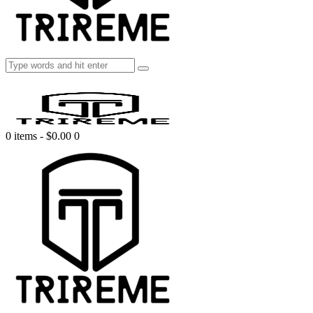
0 items
-
$0.00
0