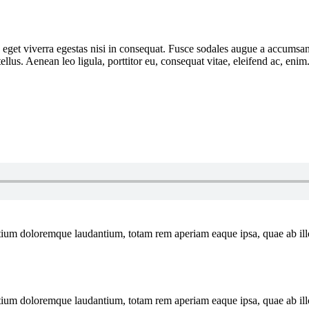
get viverra egestas nisi in consequat. Fusce sodales augue a accumsan. 
us. Aenean leo ligula, porttitor eu, consequat vitae, eleifend ac, enim
tium doloremque laudantium, totam rem aperiam eaque ipsa, quae ab illo i
tium doloremque laudantium, totam rem aperiam eaque ipsa, quae ab illo i