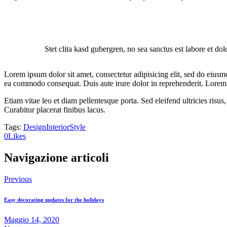
Stet clita kasd gubergren, no sea sanctus est labore et do
Lorem ipsum dolor sit amet, consectetur adipisicing elit, sed do eiusm
ea commodo consequat. Duis aute irure dolor in reprehenderit. Lorem i
Etiam vitae leo et diam pellentesque porta. Sed eleifend ultricies ri
Curabitur placerat finibus lacus.
Tags:
Design
Interior
Style
0
Likes
Navigazione articoli
Previous
Easy decorating updates for the holidays
Maggio 14, 2020