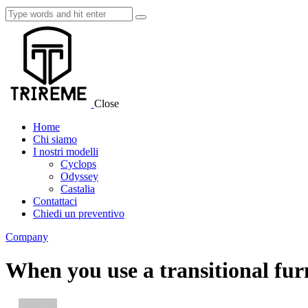
Close
Home
Chi siamo
I nostri modelli
Cyclops
Odyssey
Castalia
Contattaci
Chiedi un preventivo
Company
When you use a transitional furn